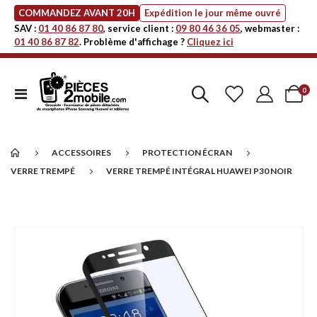
COMMANDEZ AVANT 20H
Expédition le jour même ouvré
SAV :
01 40 86 87 80
, service client :
09 80 46 36 05
, webmaster :
01 40 86 87 82
. Problème d'affichage ?
Cliquez ici
art
0
Affichage
Cart
navigation
ACCESSOIRES
PROTECTION ÉCRAN
VERRE TREMPÉ
VERRE TREMPÉ INTÉGRAL HUAWEI P30 NOIR
Passer
à
la
fin
de
la