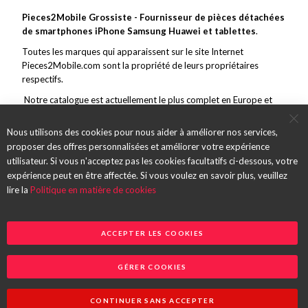
Pieces2Mobile Grossiste - Fournisseur de pièces détachées
de smartphones iPhone Samsung Huawei et tablettes
.
Toutes les marques qui apparaissent sur le site Internet
Pieces2Mobile.com sont la propriété de leurs propriétaires
respectifs.
Notre catalogue est actuellement le plus complet en Europe et
couvre toutes les grandes marques de la téléphonie mobile. En
marge de ce vaste choix, nous nous efforçons de toujours offrir un
Nous utilisons des cookies pour nous aider à améliorer nos services,
service et des pièces de qualité et des envois rapides.
proposer des offres personnalisées et améliorer votre expérience
utilisateur. Si vous n'acceptez pas les cookies facultatifs ci-dessous, votre
expérience peut en être affectée. Si vous voulez en savoir plus, veuillez
lire la
Politique en matière de cookies
ACCEPTER LES COOKIES
GÉRER COOKIES
Copyright 2026 @ Partse SAS
CONTINUER SANS ACCEPTER