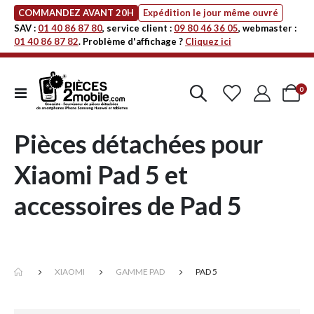
COMMANDEZ AVANT 20H
Expédition le jour même ouvré
SAV :
01 40 86 87 80
, service client :
09 80 46 36 05
, webmaster :
01 40 86 87 82
. Problème d'affichage ?
Cliquez ici
art
0
Affichage
Cart
navigation
Pièces détachées pour
Xiaomi Pad 5 et
accessoires de Pad 5
XIAOMI
GAMME PAD
PAD 5