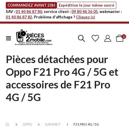
COMMANDEZ AVANT 20H
Expédition le jour même ouvré
SAV :
01 40 86 87 80
, service client :
09 80 46 36 05
, webmaster :
01 40 86 87 82
. Problème d'affichage ?
Cliquez ici
art
0
Affichage
Cart
navigation
Pièces détachées pour
Oppo F21 Pro 4G / 5G et
accessoires de F21 Pro
4G / 5G
OPPO
GAMME F
F21 PRO 4G / 5G