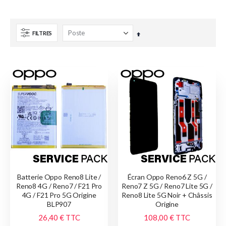
FILTRES
Par
ordre
décroissant
Batterie Oppo Reno8 Lite /
Écran Oppo Reno6 Z 5G /
Reno8 4G / Reno7 / F21 Pro
Reno7 Z 5G / Reno7 Lite 5G /
4G / F21 Pro 5G Origine
Reno8 Lite 5G Noir + Châssis
BLP907
Origine
26,40 €
TTC
108,00 €
TTC