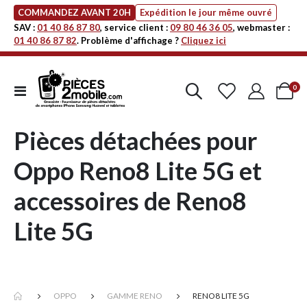
COMMANDEZ AVANT 20H
Expédition le jour même ouvré
SAV :
01 40 86 87 80
, service client :
09 80 46 36 05
, webmaster :
01 40 86 87 82
. Problème d'affichage ?
Cliquez ici
art
0
Affichage
Cart
navigation
Pièces détachées pour
Oppo Reno8 Lite 5G et
accessoires de Reno8
Lite 5G
OPPO
GAMME RENO
RENO8 LITE 5G