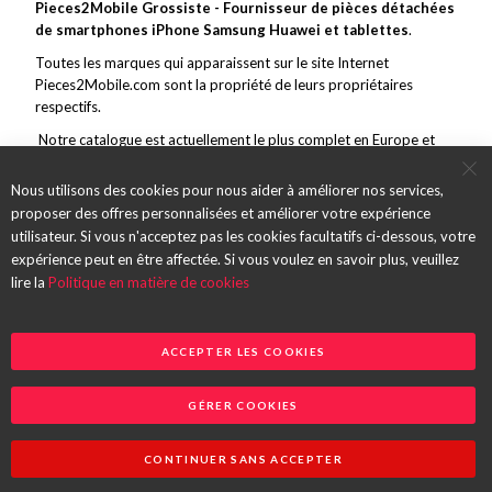
Pieces2Mobile Grossiste - Fournisseur de pièces détachées
de smartphones iPhone Samsung Huawei et tablettes
.
Toutes les marques qui apparaissent sur le site Internet
Pieces2Mobile.com sont la propriété de leurs propriétaires
respectifs.
Notre catalogue est actuellement le plus complet en Europe et
couvre toutes les grandes marques de la téléphonie mobile. En
marge de ce vaste choix, nous nous efforçons de toujours offrir un
Nous utilisons des cookies pour nous aider à améliorer nos services,
service et des pièces de qualité et des envois rapides.
proposer des offres personnalisées et améliorer votre expérience
utilisateur. Si vous n'acceptez pas les cookies facultatifs ci-dessous, votre
expérience peut en être affectée. Si vous voulez en savoir plus, veuillez
lire la
Politique en matière de cookies
ACCEPTER LES COOKIES
GÉRER COOKIES
Copyright 2026 @ Partse SAS
CONTINUER SANS ACCEPTER