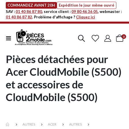
COMMANDEZ AVANT 20H
Expédition le jour même ouvré
SAV :
01 40 86 87 80
, service client :
09 80 46 36 05
, webmaster :
01 40 86 87 82
. Problème d'affichage ?
Cliquez ici
art
0
Affichage
Cart
navigation
Pièces détachées pour
Acer CloudMobile (S500)
et accessoires de
CloudMobile (S500)
AUTRES
ACER
AUTRES