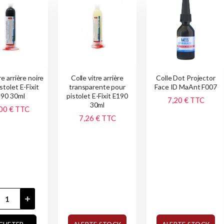
re arrière noire
Colle vitre arrière
Colle Dot Projector
stolet E-Fixit
transparente pour
Face ID MaAnt F007
90 30ml
pistolet E-Fixit E190
7,20 €
TTC
30ml
00 €
TTC
7,26 €
TTC