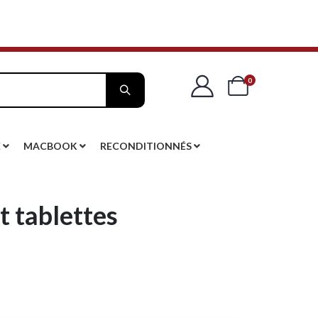
articles
0
Cart
E
MACBOOK
RECONDITIONNÉS
t tablettes