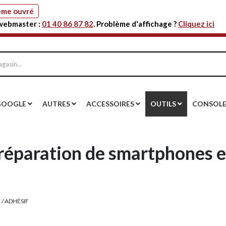
même ouvré
 webmaster :
01 40 86 87 82
. Problème d'affichage ?
Cliquez ici
GOOGLE
AUTRES
ACCESSOIRES
OUTILS
CONSOL
 réparation de smartphones e
 / ADHÉSIF