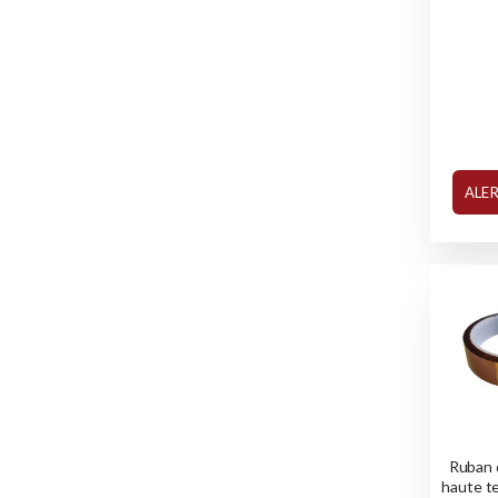
ALE
Ruban 
haute t