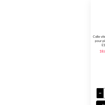
Colle vit
pour pi
E1
18,