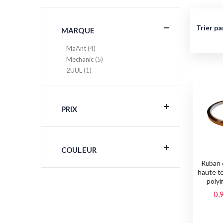
Trier pa
MARQUE
articles
MaAnt
4
articles
Mechanic
5
article
2UUL
1
PRIX
COULEUR
Ruban 
haute t
polyi
0,