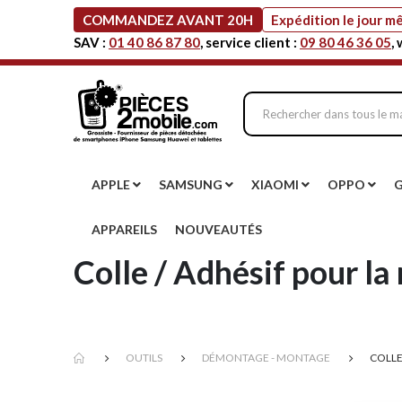
COMMANDEZ AVANT 20H
Expédition le jour 
SAV :
01 40 86 87 80
, service client :
09 80 46 36 05
,
APPLE
SAMSUNG
XIAOMI
OPPO
APPAREILS
NOUVEAUTÉS
Colle / Adhésif pour la
OUTILS
DÉMONTAGE - MONTAGE
COLLE