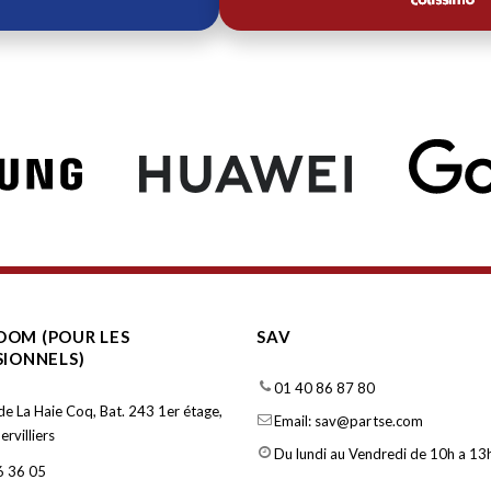
OM (POUR LES
SAV
SIONNELS)
01 40 86 87 80
de La Haie Coq, Bat. 243 1er étage,
Email: sav@partse.com
rvilliers
Du lundi au Vendredi de 10h a 13h
6 36 05