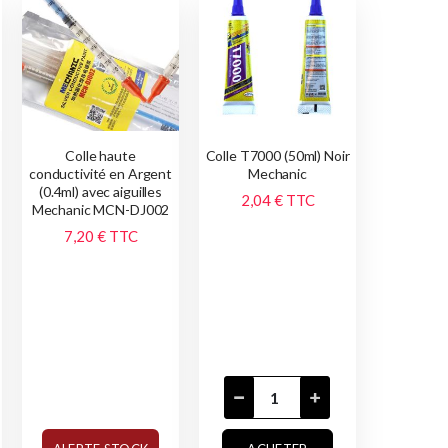
Colle haute
Colle T7000 (50ml) Noir
conductivité en Argent
Mechanic
(0.4ml) avec aiguilles
2,04 €
TTC
Mechanic MCN-DJ002
7,20 €
TTC