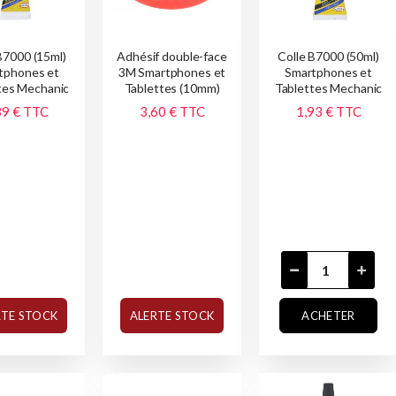
B7000 (15ml)
Adhésif double-face
Colle B7000 (50ml)
tphones et
3M Smartphones et
Smartphones et
tes Mechanic
Tablettes (10mm)
Tablettes Mechanic
39 €
TTC
3,60 €
TTC
1,93 €
TTC
RTE STOCK
ALERTE STOCK
ACHETER