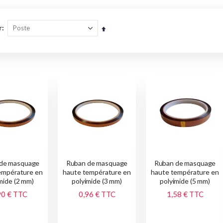
r
Par
ordre
décroissant
de masquage
Ruban de masquage
Ruban de masquage
empérature en
haute température en
haute température en
mide (2 mm)
polyimide (3 mm)
polyimide (5 mm)
90 €
TTC
0,96 €
TTC
1,58 €
TTC