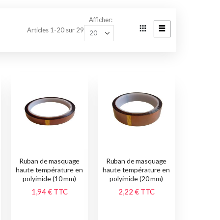
Afficher
Articles
1
-
20
sur
29
Grille
Liste
Afficher
en
Ruban de masquage
Ruban de masquage
haute température en
haute température en
polyimide (10 mm)
polyimide (20 mm)
1,94 €
TTC
2,22 €
TTC