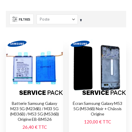
FILTRES
Par
ordre
décroissant
Batterie Samsung Galaxy
Écran Samsung Galaxy M53
M23 5G (M236B) / M33 5G
5G (M536B) Noir + Châssis
(M336B) / M53 5G (M536B)
Origine
Origine EB-BM526
120,00 €
TTC
26,40 €
TTC