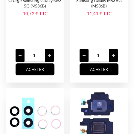
Charge Samsung Galaxy M53
Samsung Galaxy M53 5G
5G (M536B)
(M536B)
10,72 €
TTC
11,41 €
TTC
ACHETER
ACHETER