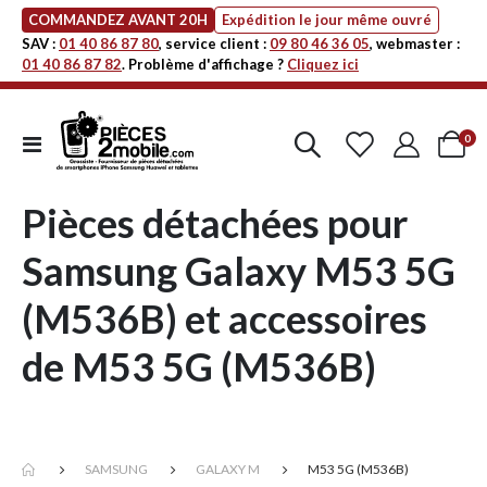
COMMANDEZ AVANT 20H
Expédition le jour même ouvré
SAV :
01 40 86 87 80
, service client :
09 80 46 36 05
, webmaster :
01 40 86 87 82
. Problème d'affichage ?
Cliquez ici
art
0
Affichage
Cart
navigation
Pièces détachées pour
Samsung Galaxy M53 5G
(M536B) et accessoires
de M53 5G (M536B)
SAMSUNG
GALAXY M
M53 5G (M536B)