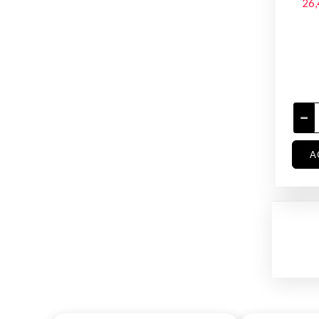
26,
A