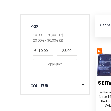
Trier pa
PRIX
articles
10,00 €
-
20,00 €
2
articles
20,00 €
-
30,00 €
2
€
-
Appliquer
COULEUR
Batteri
Note 14
Redmi
Ori