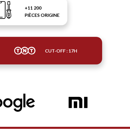
+11 200
PIÈCES ORIGINE
CUT-OFF : 17H