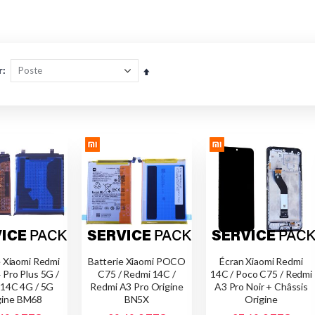
r
Par
ordre
décroissant
e Xiaomi Redmi
Batterie Xiaomi POCO
Écran Xiaomi Redmi
 Pro Plus 5G /
C75 / Redmi 14C /
14C / Poco C75 / Redmi
 14C 4G / 5G
Redmi A3 Pro Origine
A3 Pro Noir + Châssis
gine BM68
BN5X
Origine