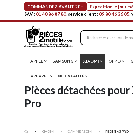
COMMANDEZ AVANT 20H
Expédition le jour 
SAV :
01 40 86 87 80
, service client :
09 80 46 36 05
,
APPLE
SAMSUNG
XIAOMI
OPPO
APPAREILS
NOUVEAUTÉS
Pièces détachées pour
Pro
XIAOMI
GAMME REDMI
REDMI A3 PRO