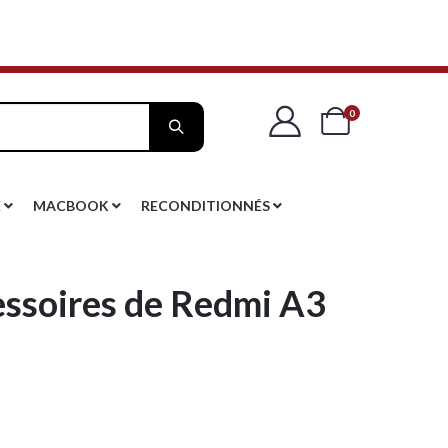
articles
0
Cart
E
MACBOOK
RECONDITIONNÉS
essoires de Redmi A3