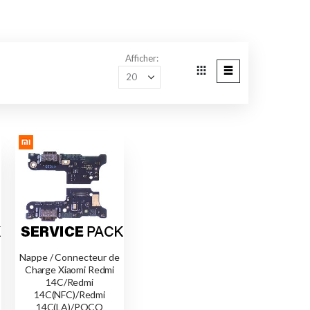
Afficher
Grille
Liste
Afficher
en
Nappe / Connecteur de
Charge Xiaomi Redmi
14C/Redmi
14C(NFC)/Redmi
14C(LA)/POCO