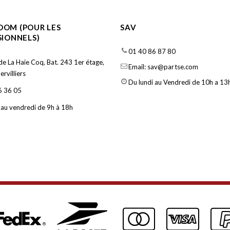
OM (POUR LES
SAV
SIONNELS)
01 40 86 87 80
de La Haie Coq, Bat. 243 1er étage,
Email: sav@partse.com
rvilliers
Du lundi au Vendredi de 10h a 13h
6 36 05
 au vendredi de 9h à 18h