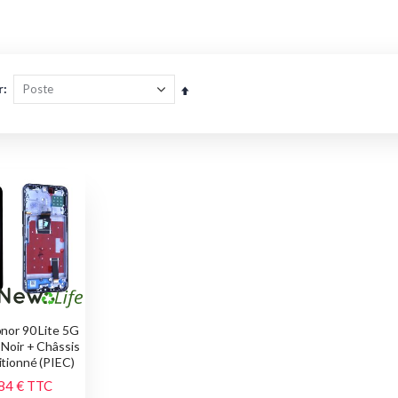
r
Par
ordre
décroissant
nor 90 Lite 5G
 Noir + Châssis
tionné (PIEC)
84 €
TTC