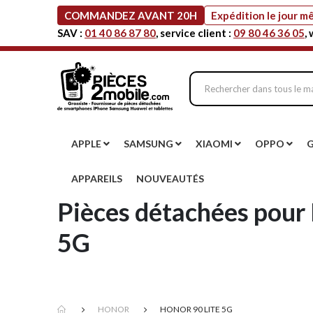
COMMANDEZ AVANT 20H
Expédition le jour 
SAV :
01 40 86 87 80
, service client :
09 80 46 36 05
,
APPLE
SAMSUNG
XIAOMI
OPPO
APPAREILS
NOUVEAUTÉS
Pièces détachées pour 
5G
HONOR
HONOR 90 LITE 5G