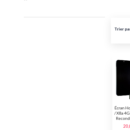
Trier pa
Écran Ho
/ X8a 4G
Recondi
20,