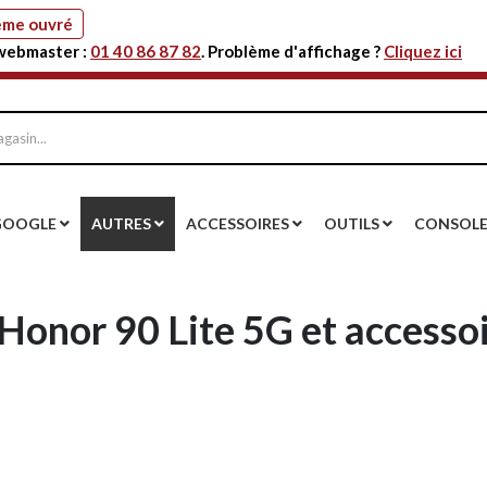
même ouvré
 webmaster :
01 40 86 87 82
. Problème d'affichage ?
Cliquez ici
GOOGLE
AUTRES
ACCESSOIRES
OUTILS
CONSOL
Honor 90 Lite 5G et accessoi