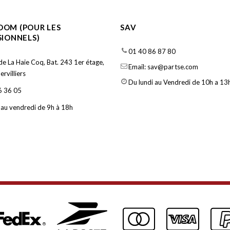
OM (POUR LES
SAV
SIONNELS)
01 40 86 87 80
de La Haie Coq, Bat. 243 1er étage,
Email: sav@partse.com
rvilliers
Du lundi au Vendredi de 10h a 13h
6 36 05
 au vendredi de 9h à 18h