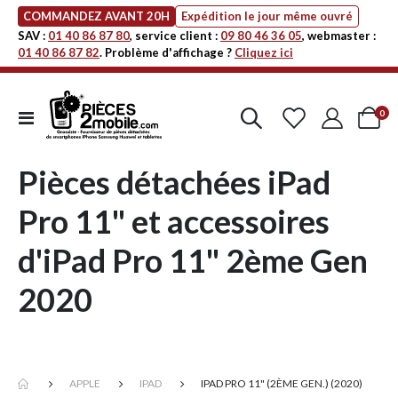
COMMANDEZ AVANT 20H
Expédition le jour même ouvré
SAV :
01 40 86 87 80
, service client :
09 80 46 36 05
, webmaster :
01 40 86 87 82
. Problème d'affichage ?
Cliquez ici
art
0
Affichage
Cart
navigation
Pièces détachées iPad
Pro 11" et accessoires
d'iPad Pro 11" 2ème Gen
2020
APPLE
IPAD
IPAD PRO 11" (2ÈME GEN.) (2020)