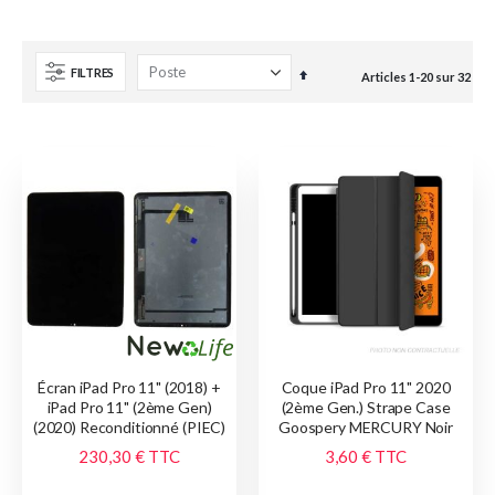
FILTRES
Par
Articles
1
-
20
sur
32
ordre
décroissant
Écran iPad Pro 11" (2018) +
Coque iPad Pro 11" 2020
iPad Pro 11" (2ème Gen)
(2ème Gen.) Strape Case
(2020) Reconditionné (PIEC)
Goospery MERCURY Noir
230,30 €
TTC
3,60 €
TTC