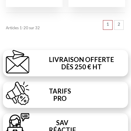
Page
Vous lisez 
Page
1
2
Articles
1
-
20
sur
32
LIVRAISON OFFERTE
DÈS 250 € HT
TARIFS
PRO
SAV
RÉACTIF