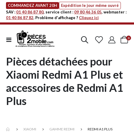
COMMANDEZ AVANT 20H
Expédition le jour même ouvré
SAV :
01 40 86 87 80
, service client :
09 80 46 36 05
, webmaster :
01 40 86 87 82
. Problème d'affichage ?
Cliquez ici
art
0
Affichage
Cart
navigation
Pièces détachées pour
Xiaomi Redmi A1 Plus et
accessoires de Redmi A1
Plus
XIAOMI
GAMME REDMI
REDMI A1 PLUS