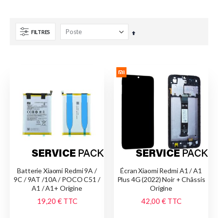
FILTRES
Par
ordre
décroissant
Batterie Xiaomi Redmi 9A /
Écran Xiaomi Redmi A1 / A1
9C / 9AT /10A / POCO C51 /
Plus 4G (2022) Noir + Châssis
A1 / A1+ Origine
Origine
19,20 €
TTC
42,00 €
TTC