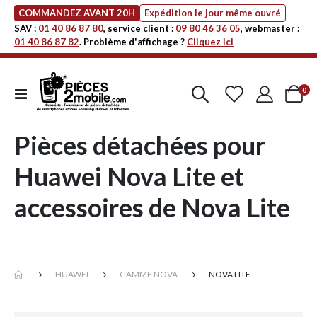
COMMANDEZ AVANT 20H
Expédition le jour même ouvré
SAV :
01 40 86 87 80
, service client :
09 80 46 36 05
, webmaster :
01 40 86 87 82
. Problème d'affichage ?
Cliquez ici
art
0
Affichage
Cart
navigation
Pièces détachées pour
Huawei Nova Lite et
accessoires de Nova Lite
HUAWEI
GAMME NOVA
NOVA LITE