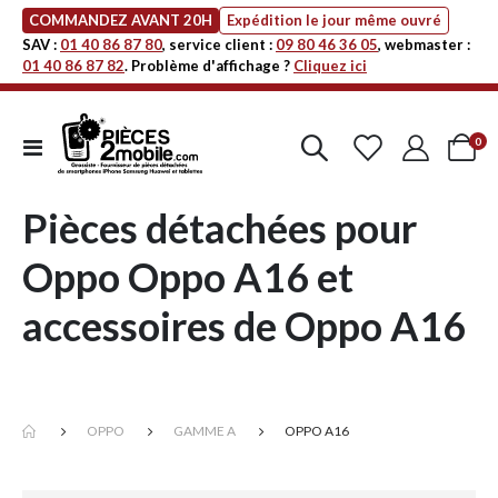
COMMANDEZ AVANT 20H
Expédition le jour même ouvré
SAV :
01 40 86 87 80
, service client :
09 80 46 36 05
, webmaster :
01 40 86 87 82
. Problème d'affichage ?
Cliquez ici
art
0
Affichage
Cart
navigation
Pièces détachées pour
Oppo Oppo A16 et
accessoires de Oppo A16
OPPO
GAMME A
OPPO A16