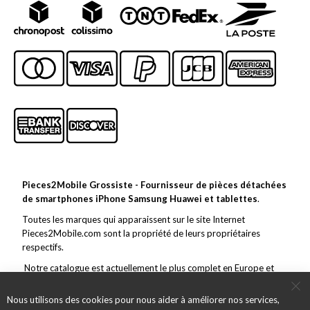
Pieces2Mobile Grossiste - Fournisseur de pièces détachées
de smartphones iPhone Samsung Huawei et tablettes
.
Toutes les marques qui apparaissent sur le site Internet
Pieces2Mobile.com sont la propriété de leurs propriétaires
respectifs.
Notre catalogue est actuellement le plus complet en Europe et
couvre toutes les grandes marques de la téléphonie mobile. En
marge de ce vaste choix, nous nous efforçons de toujours offrir un
Nous utilisons des cookies pour nous aider à améliorer nos services,
service et des pièces de qualité et des envois rapides.