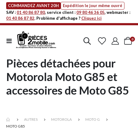
COMMANDEZ AVANT 20H
Expédition le jour même ouvré
SAV :
01 40 86 87 80
, service client :
09 80 46 36 05
, webmaster :
01 40 86 87 82
. Problème d'affichage ?
Cliquez ici
art
0
Affichage
Cart
navigation
Pièces détachées pour
Motorola Moto G85 et
accessoires de Moto G85
AUTRES
MOTOROLA
MOTO G
MOTO G85