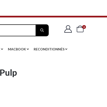
articles
0
Cart
E
MACBOOK
RECONDITIONNÉS
 Pulp