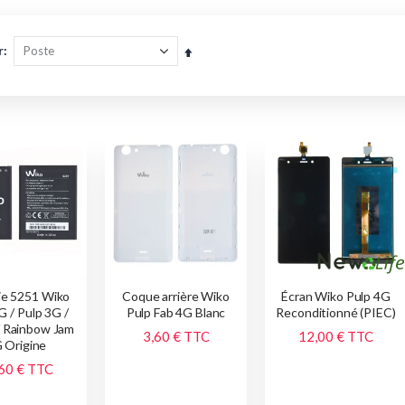
r
Par
ordre
décroissant
ie 5251 Wiko
Coque arrière Wiko
Écran Wiko Pulp 4G
G / Pulp 3G /
Pulp Fab 4G Blanc
Reconditionné (PIEC)
/ Rainbow Jam
3,60 €
TTC
12,00 €
TTC
 Origine
60 €
TTC