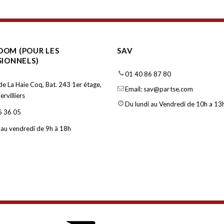
OM (POUR LES
SAV
SIONNELS)
01 40 86 87 80
de La Haie Coq, Bat. 243 1er étage,
Email: sav@partse.com
rvilliers
Du lundi au Vendredi de 10h a 13h
6 36 05
 au vendredi de 9h à 18h