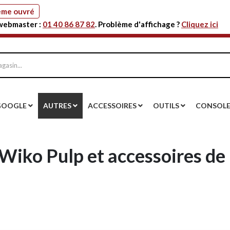
même ouvré
 webmaster :
01 40 86 87 82
. Problème d'affichage ?
Cliquez ici
GOOGLE
AUTRES
ACCESSOIRES
OUTILS
CONSOL
Wiko Pulp et accessoires de