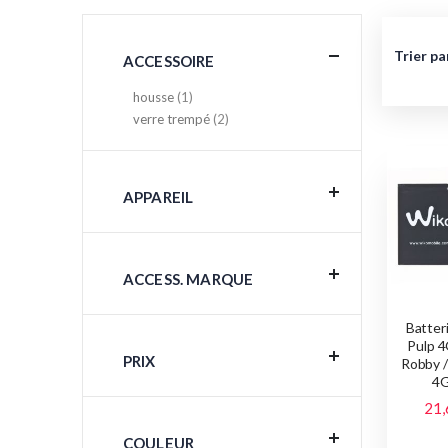
Trier pa
ACCESSOIRE
article
housse
1
articles
verre trempé
2
APPAREIL
ACCESS. MARQUE
Batter
Pulp 4
PRIX
Robby 
4G
21,
COULEUR