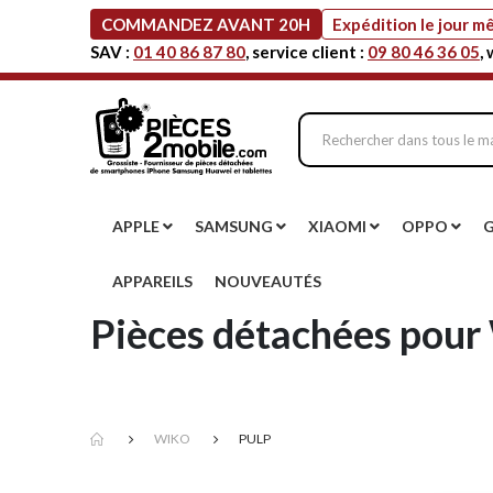
COMMANDEZ AVANT 20H
Expédition le jour 
SAV :
01 40 86 87 80
, service client :
09 80 46 36 05
,
APPLE
SAMSUNG
XIAOMI
OPPO
APPAREILS
NOUVEAUTÉS
Pièces détachées pour 
WIKO
PULP