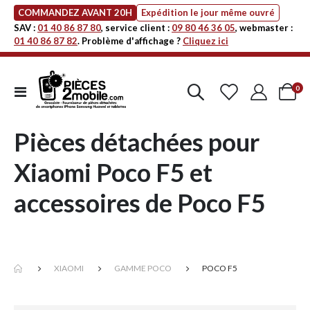
COMMANDEZ AVANT 20H
Expédition le jour même ouvré
SAV :
01 40 86 87 80
, service client :
09 80 46 36 05
, webmaster :
01 40 86 87 82
. Problème d'affichage ?
Cliquez ici
art
0
Affichage
Cart
navigation
Pièces détachées pour
Xiaomi Poco F5 et
accessoires de Poco F5
XIAOMI
GAMME POCO
POCO F5