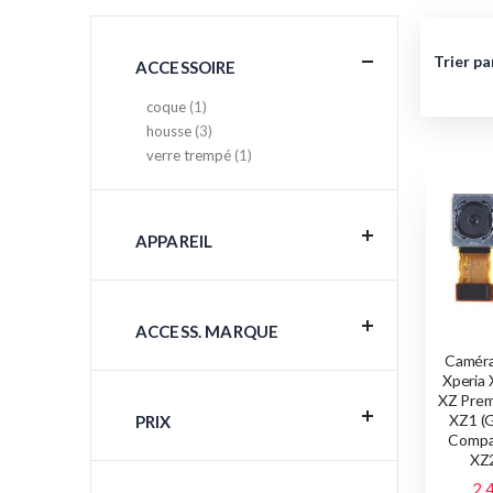
Trier pa
ACCESSOIRE
article
coque
1
articles
housse
3
article
verre trempé
1
APPAREIL
ACCESS. MARQUE
Caméra
Xperia 
XZ Prem
XZ1 (
PRIX
Compa
XZ2
2,