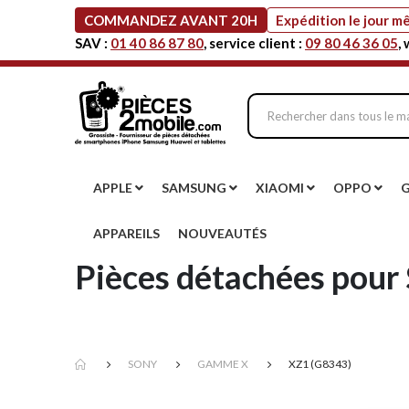
COMMANDEZ AVANT 20H
Expédition le jour 
SAV :
01 40 86 87 80
, service client :
09 80 46 36 05
,
APPLE
SAMSUNG
XIAOMI
OPPO
APPAREILS
NOUVEAUTÉS
Pièces détachées pour
SONY
GAMME X
XZ1 (G8343)