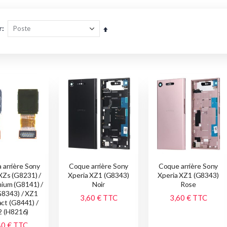
r
Par
ordre
décroissant
 arrière Sony
Coque arrière Sony
Coque arrière Sony
XZs (G8231) /
Xperia XZ1 (G8343)
Xperia XZ1 (G8343)
ium (G8141) /
Noir
Rose
G8343) / XZ1
3,60 €
TTC
3,60 €
TTC
ct (G8441) /
 (H8216)
40 €
TTC