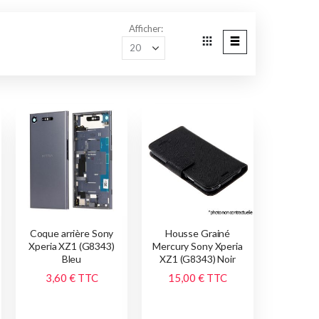
Afficher
Grille
Liste
Afficher
en
Coque arrière Sony
Housse Grainé
Xperia XZ1 (G8343)
Mercury Sony Xperia
Bleu
XZ1 (G8343) Noir
3,60 €
TTC
15,00 €
TTC