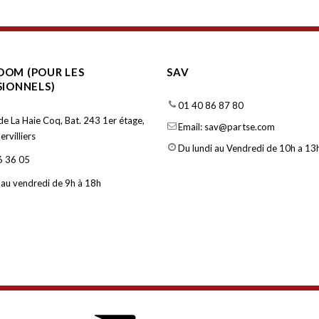
OM (POUR LES
SAV
SIONNELS)
01 40 86 87 80
de La Haie Coq, Bat. 243 1er étage,
Email: sav@partse.com
rvilliers
Du lundi au Vendredi de 10h a 13h
6 36 05
 au vendredi de 9h à 18h