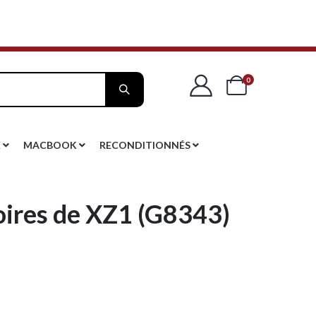
articles
0
Cart
E
MACBOOK
RECONDITIONNÉS
oires de XZ1 (G8343)