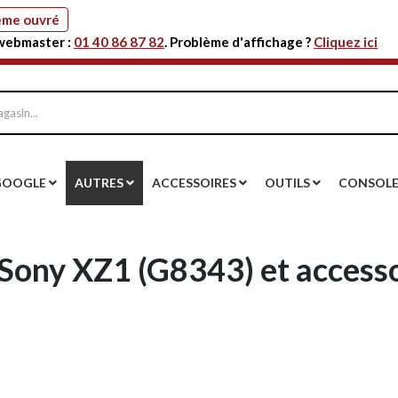
même ouvré
 webmaster :
01 40 86 87 82
. Problème d'affichage ?
Cliquez ici
GOOGLE
AUTRES
ACCESSOIRES
OUTILS
CONSOL
 Sony XZ1 (G8343) et access