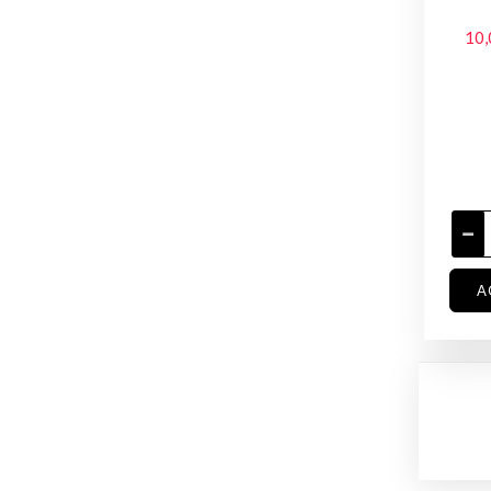
10,
A