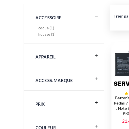
Trier pa
ACCESSOIRE
article
coque
1
article
housse
1
APPAREIL
ACCESS. MARQUE
Batteri
Redmi 7 
PRIX
, Note 
PRO
21,
COULEUR