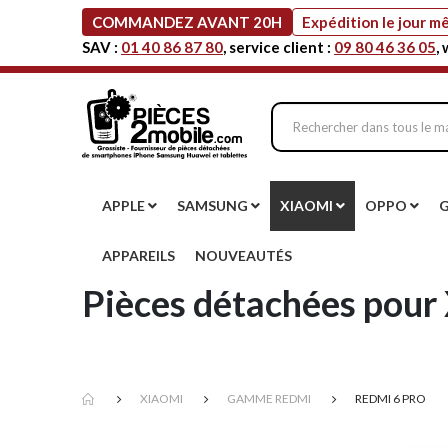
COMMANDEZ AVANT 20H
Expédition le jour 
SAV :
01 40 86 87 80
, service client :
09 80 46 36 05
,
APPLE
SAMSUNG
XIAOMI
OPPO
APPAREILS
NOUVEAUTÉS
Pièces détachées pour 
XIAOMI
GAMME REDMI
REDMI 6 PRO