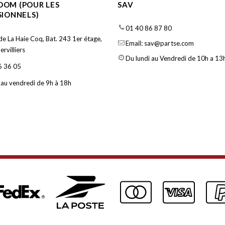
OM (POUR LES
SAV
SIONNELS)
01 40 86 87 80
de La Haie Coq, Bat. 243 1er étage,
Email: sav@partse.com
rvilliers
Du lundi au Vendredi de 10h a 13h
6 36 05
 au vendredi de 9h à 18h