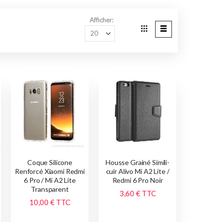
Afficher
Grille
Liste
Afficher
en
Coque Silicone
Housse Grainé Simili-
Renforcé Xiaomi Redmi
cuir Alivo Mi A2 Lite /
6 Pro / Mi A2 Lite
Redmi 6 Pro Noir
Transparent
3,60 €
TTC
10,00 €
TTC