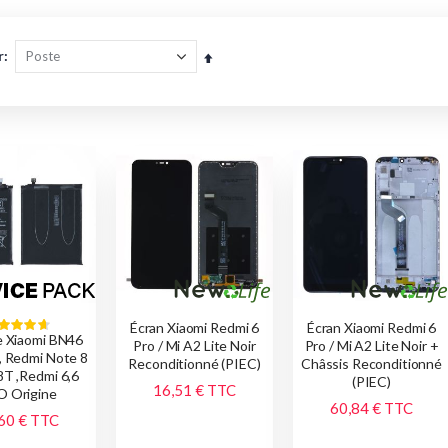
r
Par
ordre
décroissant
Écran Xiaomi Redmi 6
Écran Xiaomi Redmi 6
Classement:
e Xiaomi BN46
93%
Pro / Mi A2 Lite Noir
Pro / Mi A2 Lite Noir +
, Redmi Note 8
Reconditionné (PIEC)
Châssis Reconditionné
8T ,Redmi 6,6
(PIEC)
16,51 €
TTC
 Origine
60,84 €
TTC
60 €
TTC