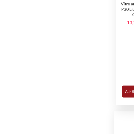
Vitre a
P30 Li
13,
ALE