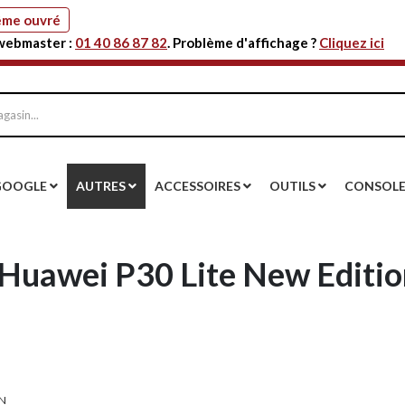
même ouvré
 webmaster :
01 40 86 87 82
. Problème d'affichage ?
Cliquez ici
GOOGLE
AUTRES
ACCESSOIRES
OUTILS
CONSOL
Huawei P30 Lite New Edition
ON