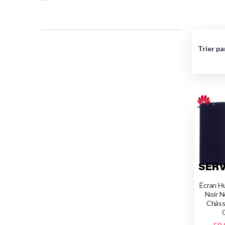
Trier pa
Écran H
Noir N
Châssi