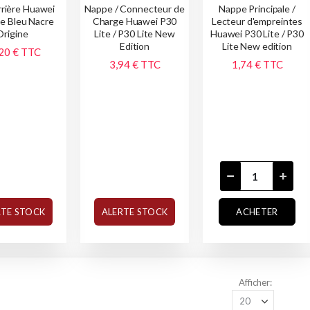
rrière Huawei
Nappe / Connecteur de
Nappe Principale /
te Bleu Nacre
Charge Huawei P30
Lecteur d'empreintes
Origine
Lite / P30 Lite New
Huawei P30 Lite / P30
Edition
Lite New edition
20 €
TTC
3,94 €
TTC
1,74 €
TTC
RTE STOCK
ALERTE STOCK
ACHETER
Afficher