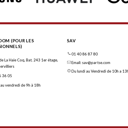
OM (POUR LES
SAV
SIONNELS)
01 40 86 87 80
de La Haie Coq, Bat. 243 1er étage,
Email: sav@partse.com
rvilliers
Du lundi au Vendredi de 10h a 13h
6 36 05
 au vendredi de 9h à 18h