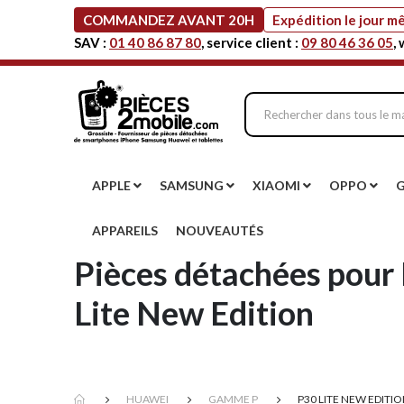
COMMANDEZ AVANT 20H
Expédition le jour 
SAV :
01 40 86 87 80
, service client :
09 80 46 36 05
,
APPLE
SAMSUNG
XIAOMI
OPPO
APPAREILS
NOUVEAUTÉS
Pièces détachées pour 
Lite New Edition
HUAWEI
GAMME P
P30 LITE NEW EDITI