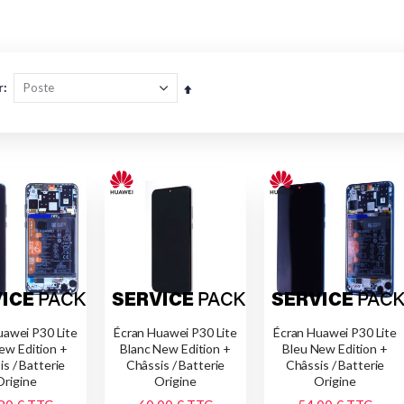
r
Par
ordre
décroissant
uawei P30 Lite
Écran Huawei P30 Lite
Écran Huawei P30 Lite
ew Edition +
Blanc New Edition +
Bleu New Edition +
s / Batterie
Châssis / Batterie
Châssis / Batterie
Origine
Origine
Origine