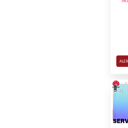
58,
ALE