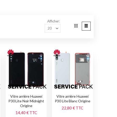
Afficher
Grille
Liste
Afficher
en
Vitre arrière Huawei
Vitre arrière Huawei
P30 Lite Noir Midnight
P30 Lite Blanc Origine
Origine
22,80 €
TTC
14,40 €
TTC