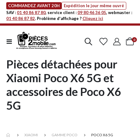
COMMANDEZ AVANT 20H
Expédition le jour même ouvré
SAV :
01 40 86 87 80
, service client :
09 80 46 36 05
, webmaster :
01 40 86 87 82
. Problème d'affichage ?
Cliquez ici
art
0
Affichage
Cart
navigation
Pièces détachées pour
Xiaomi Poco X6 5G et
accessoires de Poco X6
5G
XIAOMI
GAMME POCO
POCO X6 5G