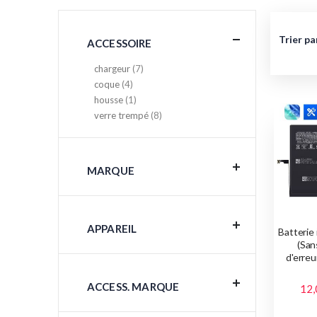
Trier pa
ACCESSOIRE
articles
chargeur
7
articles
coque
4
article
housse
1
articles
verre trempé
8
MARQUE
APPAREIL
Batterie
(San
d'erreu
ACCESS. MARQUE
12,