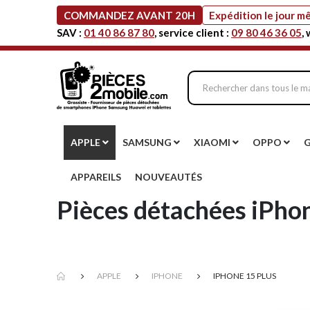
COMMANDEZ AVANT 20H
Expédition le jour 
SAV :
01 40 86 87 80
, service client :
09 80 46 36 05
,
APPLE
SAMSUNG
XIAOMI
OPPO
APPAREILS
NOUVEAUTÉS
Pièces détachées iPhon
APPLE
IPHONE
IPHONE 15 PLUS