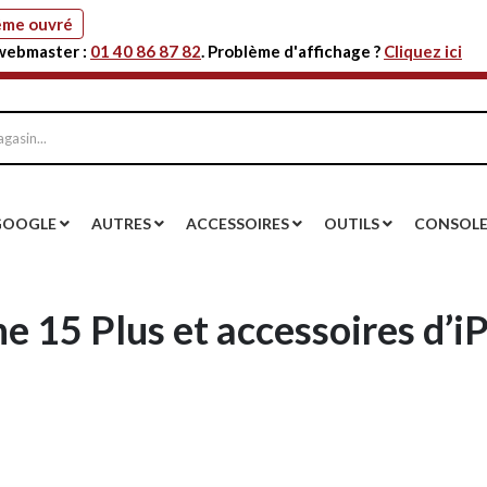
même ouvré
 webmaster :
01 40 86 87 82
. Problème d'affichage ?
Cliquez ici
GOOGLE
AUTRES
ACCESSOIRES
OUTILS
CONSOL
e 15 Plus et accessoires d’i