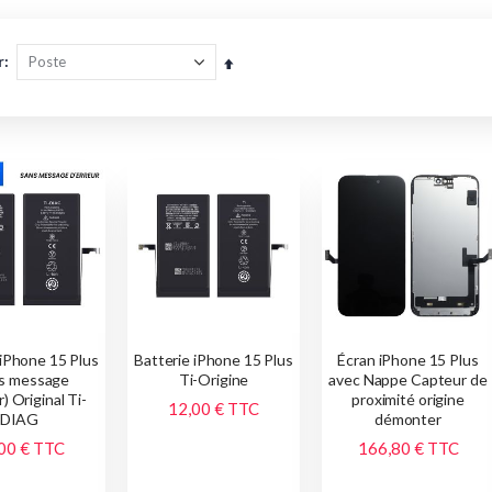
r
Par
ordre
décroissant
 iPhone 15 Plus
Batterie iPhone 15 Plus
Écran iPhone 15 Plus
s message
Ti-Origine
avec Nappe Capteur de
r) Original Ti-
proximité origine
12,00 €
TTC
DIAG
démonter
00 €
TTC
166,80 €
TTC