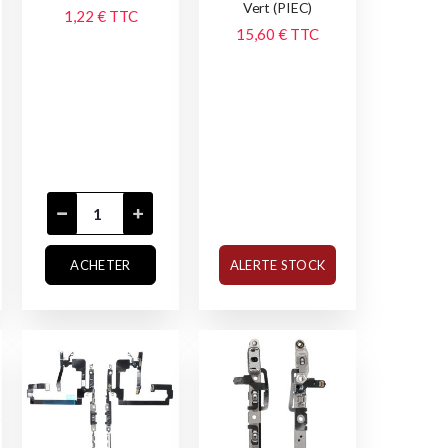
Vert (PIEC)
1,22 €
TTC
15,60 €
TTC
ACHETER
ALERTE STOCK