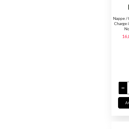
Nappe /
Charge 
No
16,
A