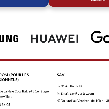
OM (POUR LES
SAV
SIONNELS)
01 40 86 87 80
de La Haie Coq, Bat. 243 1er étage,
Email: sav@partse.com
rvilliers
Du lundi au Vendredi de 10h a 13h
6 36 05