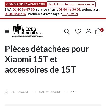
COMMANDEZ AVANT 20H
Expédition le jour même ouvré
SAV :
01 40 86 87 80
, service client :
09 80 46 36 05
, webmaster :
01 40 86 87 82
. Problème d'affichage ?
Cliquez ici
art
0
Affichage
Cart
navigation
Pièces détachées pour
Xiaomi 15T et
accessoires de 15T
XIAOMI
GAMME XIAOMI
15T