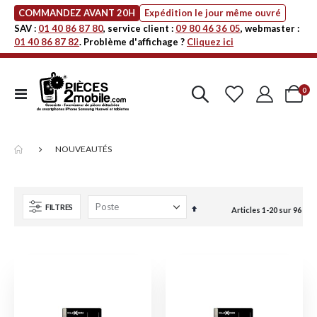
COMMANDEZ AVANT 20H
Expédition le jour même ouvré
SAV :
01 40 86 87 80
, service client :
09 80 46 36 05
, webmaster :
01 40 86 87 82
. Problème d'affichage ?
Cliquez ici
art
0
Affichage
Cart
navigation
NOUVEAUTÉS
FILTRES
Par
Articles
1
-
20
sur
96
ordre
décroissant