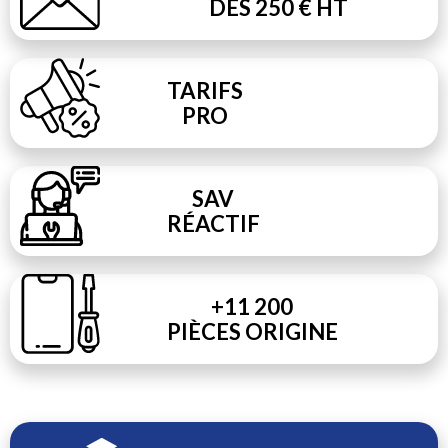
DÈS 250 € HT
TARIFS
PRO
SAV
RÉACTIF
+11 200
PIÈCES ORIGINE