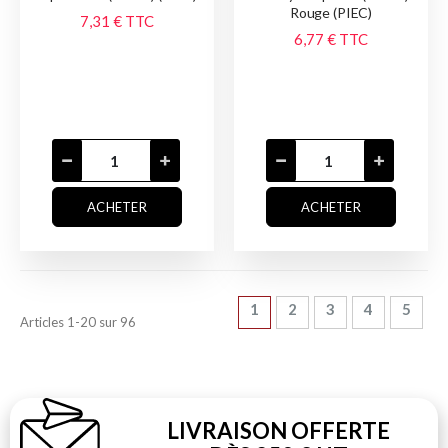
Rouge (PIEC)
7,31 €
TTC
6,77 €
TTC
ACHETER
ACHETER
Page
Vous lisez actuellement la 
Page
Page
Page
Page
1
2
3
4
5
Articles
1
-
20
sur
96
LIVRAISON OFFERTE