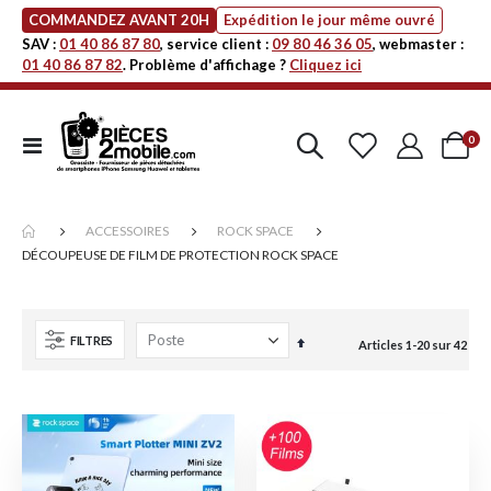
COMMANDEZ AVANT 20H
Expédition le jour même ouvré
SAV :
01 40 86 87 80
, service client :
09 80 46 36 05
, webmaster :
01 40 86 87 82
. Problème d'affichage ?
Cliquez ici
art
0
Affichage
Cart
navigation
ACCESSOIRES
ROCK SPACE
DÉCOUPEUSE DE FILM DE PROTECTION ROCK SPACE
FILTRES
Par
Articles
1
-
20
sur
42
ordre
décroissant