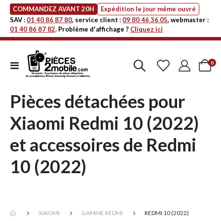
COMMANDEZ AVANT 20H
Expédition le jour même ouvré
SAV :
01 40 86 87 80
, service client :
09 80 46 36 05
, webmaster :
01 40 86 87 82
. Problème d'affichage ?
Cliquez ici
art
0
Affichage
Cart
navigation
Pièces détachées pour
Xiaomi Redmi 10 (2022)
et accessoires de Redmi
10 (2022)
XIAOMI
GAMME REDMI
REDMI 10 (2022)