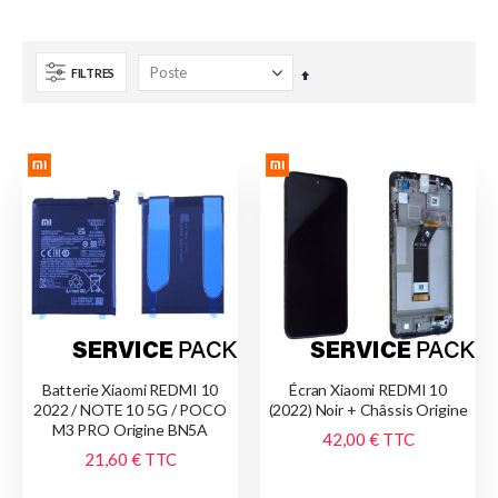
FILTRES
Par
ordre
décroissant
Batterie Xiaomi REDMI 10
Écran Xiaomi REDMI 10
2022 / NOTE 10 5G / POCO
(2022) Noir + Châssis Origine
M3 PRO Origine BN5A
42,00 €
TTC
21,60 €
TTC