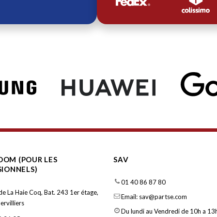
OM (POUR LES
SAV
SIONNELS)
01 40 86 87 80
de La Haie Coq, Bat. 243 1er étage,
Email: sav@partse.com
rvilliers
Du lundi au Vendredi de 10h a 13h