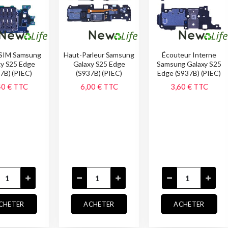
SIM Samsung
Haut-Parleur Samsung
Écouteur Interne
xy S25 Edge
Galaxy S25 Edge
Samsung Galaxy S25
7B) (PIEC)
(S937B) (PIEC)
Edge (S937B) (PIEC)
40 €
TTC
6,00 €
TTC
3,60 €
TTC
CHETER
ACHETER
ACHETER