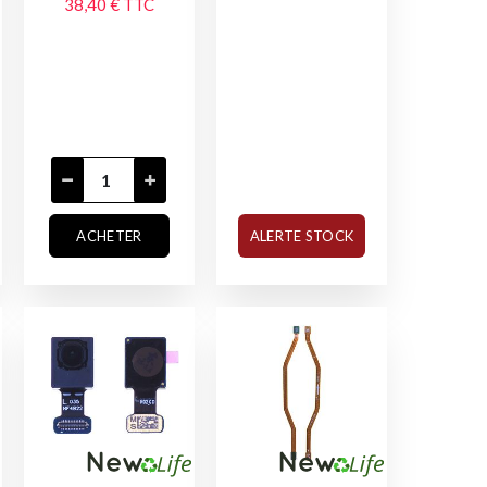
38,40 €
TTC
ACHETER
ALERTE STOCK