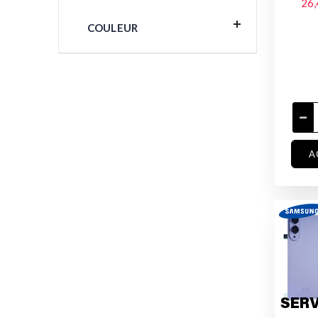
26,
COULEUR
A