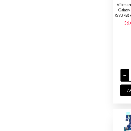
Vitre a
Galaxy
(S937B) 
36,
A