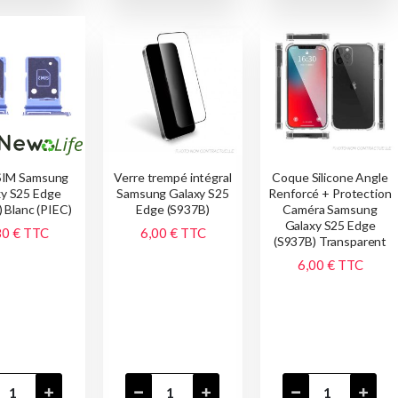
 SIM Samsung
Verre trempé intégral
Coque Silicone Angle
xy S25 Edge
Samsung Galaxy S25
Renforcé + Protection
 Blanc (PIEC)
Edge (S937B)
Caméra Samsung
Galaxy S25 Edge
80 €
TTC
6,00 €
TTC
(S937B) Transparent
6,00 €
TTC