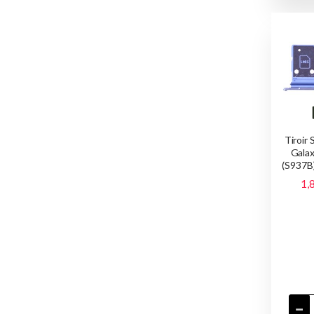
Tiroir
Gala
(S937B)
1,