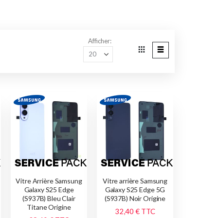
Afficher
Grille
Liste
Afficher
en
Vitre Arrière Samsung
Vitre arrière Samsung
Galaxy S25 Edge
Galaxy S25 Edge 5G
(S937B) Bleu Clair
(S937B) Noir Origine
Titane Origine
32,40 €
TTC