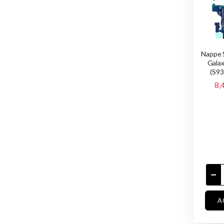
Nappe 
Gala
(S93
8,
A