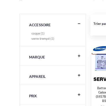
Trier pa
ACCESSOIRE
article
coque
1
article
verre trempé
1
MARQUE
APPAREIL
Batte
Gala
PRIX
(S937B
B