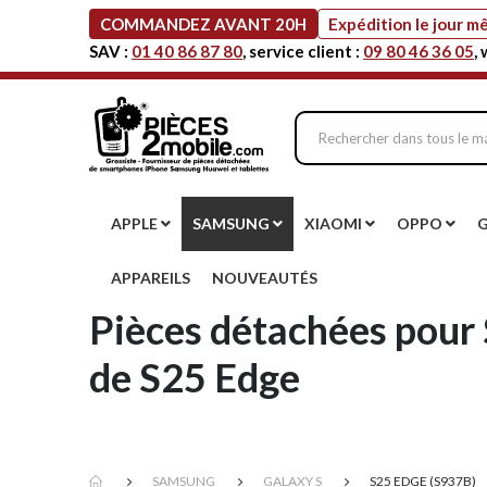
COMMANDEZ AVANT 20H
Expédition le jour 
SAV :
01 40 86 87 80
, service client :
09 80 46 36 05
,
APPLE
SAMSUNG
XIAOMI
OPPO
APPAREILS
NOUVEAUTÉS
Pièces détachées pour
de S25 Edge
SAMSUNG
GALAXY S
S25 EDGE (S937B)