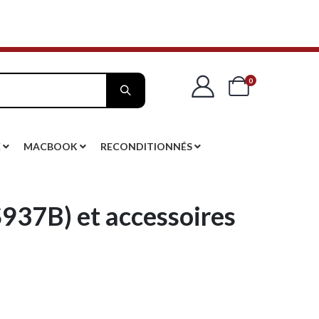
articles
0
Cart
E
MACBOOK
RECONDITIONNÉS
937B) et accessoires