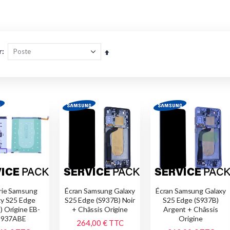
r
Par
ordre
décroissant
rie Samsung
Écran Samsung Galaxy
Écran Samsung Galaxy
xy S25 Edge
S25 Edge (S937B) Noir
S25 Edge (S937B)
) Origine EB-
+ Châssis Origine
Argent + Châssis
S937ABE
Origine
264,00 €
TTC