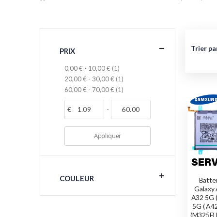
Trier pa
PRIX
article
0,00 €
-
10,00 €
1
article
20,00 €
-
30,00 €
1
article
60,00 €
-
70,00 €
1
€
-
Appliquer
COULEUR
Batte
Galaxy 
A32 5G (
5G ( A4
(M325F)