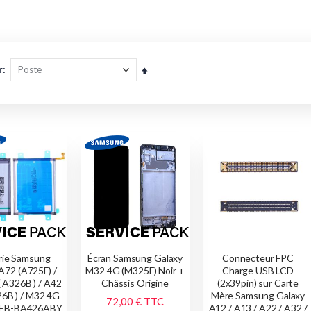
r
Par
ordre
décroissant
rie Samsung
Écran Samsung Galaxy
Connecteur FPC
A72 (A725F) /
M32 4G (M325F) Noir +
Charge USB LCD
 A326B ) / A42
Châssis Origine
(2x39pin) sur Carte
26B ) / M32 4G
Mère Samsung Galaxy
72,00 €
TTC
 EB-BA426ABY
A12 / A13 / A22 / A32 /