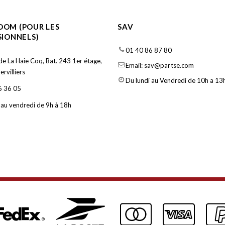
OM (POUR LES
SAV
SIONNELS)
01 40 86 87 80
de La Haie Coq, Bat. 243 1er étage,
Email: sav@partse.com
rvilliers
Du lundi au Vendredi de 10h a 13h
6 36 05
 au vendredi de 9h à 18h