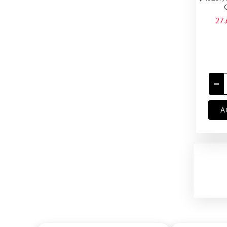
27,
A