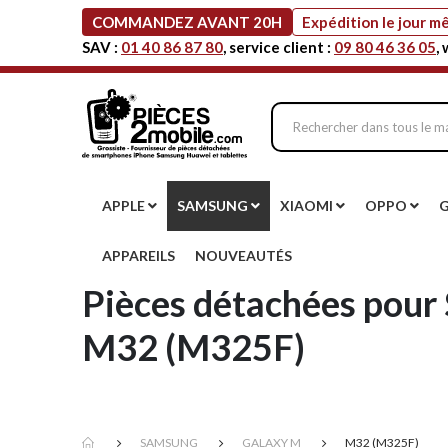
COMMANDEZ AVANT 20H
Expédition le jour 
SAV :
01 40 86 87 80
, service client :
09 80 46 36 05
,
APPLE
SAMSUNG
XIAOMI
OPPO
APPAREILS
NOUVEAUTÉS
Pièces détachées pour
M32 (M325F)
SAMSUNG
GALAXY M
M32 (M325F)