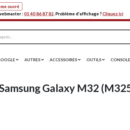
même ouvré
 webmaster :
01 40 86 87 82
. Problème d'affichage ?
Cliquez ici
GOOGLE
AUTRES
ACCESSOIRES
OUTILS
CONSOL
 Samsung Galaxy M32 (M325F