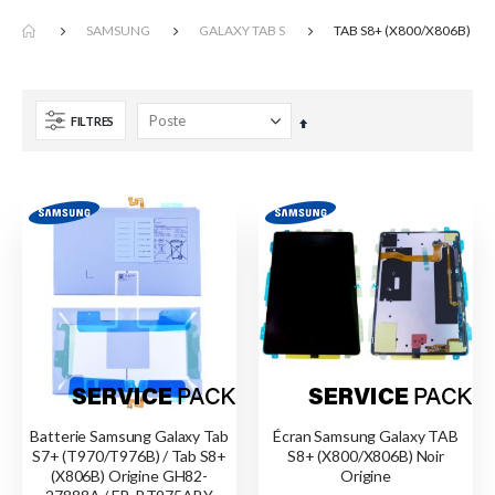
SAMSUNG
GALAXY TAB S
TAB S8+ (X800/X806B)
FILTRES
Par
ordre
décroissant
Batterie Samsung Galaxy Tab
Écran Samsung Galaxy TAB
S7+ (T970/T976B) / Tab S8+
S8+ (X800/X806B) Noir
(X806B) Origine GH82-
Origine