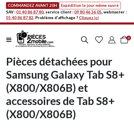
COMMANDEZ AVANT 20H
Expédition le jour même ouvré
SAV :
01 40 86 87 80
, service client :
09 80 46 36 05
, webmaster :
01 40 86 87 82
. Problème d'affichage ?
Cliquez ici
art
0
Affichage
Cart
navigation
Pièces détachées pour
Samsung Galaxy Tab S8+
(X800/X806B) et
accessoires de Tab S8+
(X800/X806B)