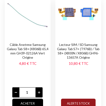
Câble Anetnne Samsung
Lecteur SIM / SD Samsung
Galaxy Tab S8+ (X806B) 65,4
Galaxy Tab S7+ (T976B) / Tab
mm GH39-02126A Vert
S8+ (X800N / X806B) GH96-
Origine
13657A Origine
4,80 €
TTC
10,80 €
TTC
ACHETER
ALERTE STOCK