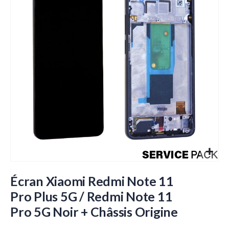
de
la
galerie
d’images
Passer
au
Écran Xiaomi Redmi Note 11
début
Pro Plus 5G / Redmi Note 11
de
Pro 5G Noir + Châssis Origine
la
Galerie