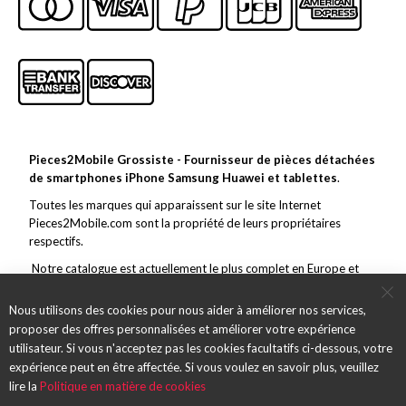
Pieces2Mobile Grossiste - Fournisseur de pièces détachées
de smartphones iPhone Samsung Huawei et tablettes
.
Toutes les marques qui apparaissent sur le site Internet
Pieces2Mobile.com sont la propriété de leurs propriétaires
respectifs.
Notre catalogue est actuellement le plus complet en Europe et
couvre toutes les grandes marques de la téléphonie mobile. En
marge de ce vaste choix, nous nous efforçons de toujours offrir un
Nous utilisons des cookies pour nous aider à améliorer nos services,
service et des pièces de qualité et des envois rapides.
proposer des offres personnalisées et améliorer votre expérience
utilisateur. Si vous n'acceptez pas les cookies facultatifs ci-dessous, votre
expérience peut en être affectée. Si vous voulez en savoir plus, veuillez
lire la
Politique en matière de cookies