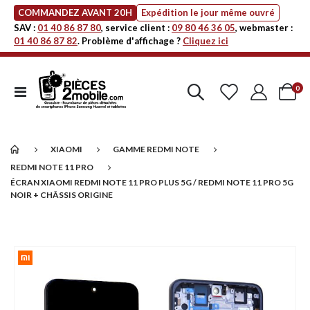
COMMANDEZ AVANT 20H
Expédition le jour même ouvré
SAV :
01 40 86 87 80
, service client :
09 80 46 36 05
, webmaster :
01 40 86 87 82
. Problème d'affichage ?
Cliquez ici
art
0
Affichage
Cart
navigation
XIAOMI
GAMME REDMI NOTE
REDMI NOTE 11 PRO
ÉCRAN XIAOMI REDMI NOTE 11 PRO PLUS 5G / REDMI NOTE 11 PRO 5G
NOIR + CHÂSSIS ORIGINE
Passer
à
la
fin