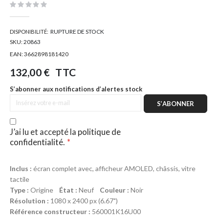
d’images
RUPTURE DE STOCK
DISPONIBILITÉ:
SKU:
20863
EAN:
3662898181420
132,00 €
TTC
S’abonner aux notifications d’alertes stock
S’ABONNER
J’ai lu et accepté la
politique de
confidentialité
.
Inclus :
écran complet avec, afficheur AMOLED, châssis, vitre
tactile
Type :
Origine
État :
Neuf
Couleur :
Noir
Résolution :
1080 x 2400 px (6.67")
Référence constructeur :
560001K16U00