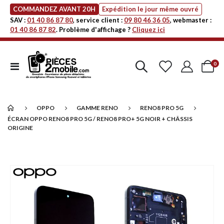
COMMANDEZ AVANT 20H
Expédition le jour même ouvré
SAV :
01 40 86 87 80
, service client :
09 80 46 36 05
, webmaster :
01 40 86 87 82
. Problème d'affichage ?
Cliquez ici
art
0
Affichage
Cart
navigation
OPPO
GAMME RENO
RENO8 PRO 5G
ÉCRAN OPPO RENO8 PRO 5G / RENO8 PRO+ 5G NOIR + CHÂSSIS
ORIGINE
Passer
à
la
fin
de
la