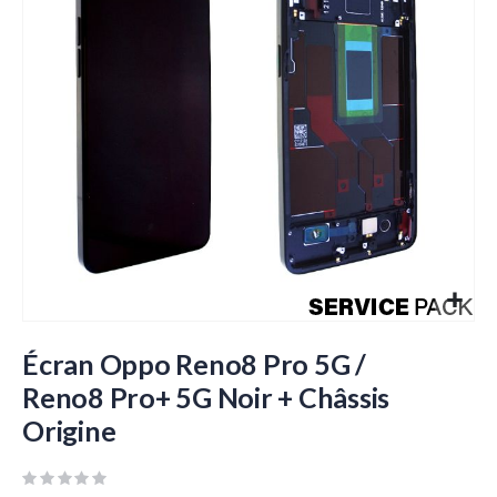
galerie
d’images
Passer
au
Écran Oppo Reno8 Pro 5G /
début
Reno8 Pro+ 5G Noir + Châssis
de
Origine
la
Galerie
d’images