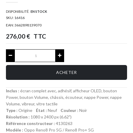
DISPONIBILITÉ:
EN STOCK
SKU:
16416
EAN:
3662898139070
276,00 €
TTC
ACHETER
Inclus :
écran complet avec, adhésif, afficheur OLED, bouton
Power, bouton Volume, châssis, écouteur, nappe Power, nappe
Volume, vibreur, vitre tactile
Type :
Origine
État :
Neuf
Couleur :
Noir
Résolution :
1080 x 2400 px (6.62")
Référence constructeur :
4130263
Modèle :
Oppo Reno8 Pro 5G / Reno8 Pro+ 5G