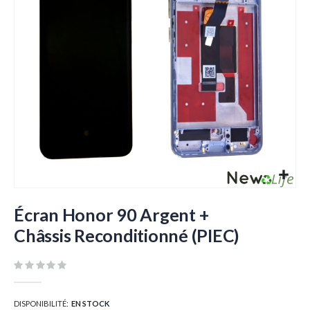
d’images
Passer
au
Écran Honor 90 Argent +
début
Châssis Reconditionné (PIEC)
de
la
Galerie
d’images
DISPONIBILITÉ:
EN STOCK