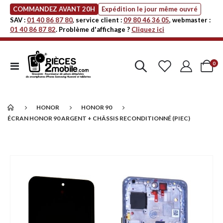
COMMANDEZ AVANT 20H
Expédition le jour même ouvré
SAV :
01 40 86 87 80
, service client :
09 80 46 36 05
, webmaster :
01 40 86 87 82
. Problème d'affichage ?
Cliquez ici
art
0
Affichage
Cart
navigation
HONOR
HONOR 90
ÉCRAN HONOR 90 ARGENT + CHÂSSIS RECONDITIONNÉ (PIEC)
Passer
à
la
fin
de
la
galerie