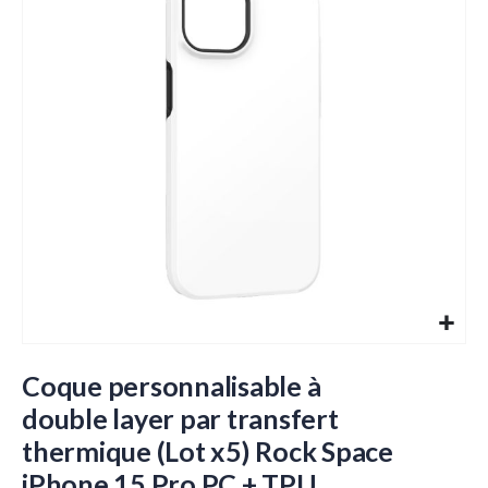
de
la
galerie
d’images
Passer
au
Coque personnalisable à
début
double layer par transfert
de
thermique (Lot x5) Rock Space
la
Galerie
iPhone 15 Pro PC + TPU