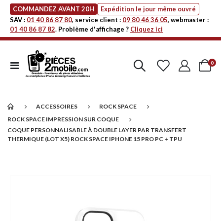
COMMANDEZ AVANT 20H
Expédition le jour même ouvré
SAV :
01 40 86 87 80
, service client :
09 80 46 36 05
, webmaster :
01 40 86 87 82
. Problème d'affichage ?
Cliquez ici
art
0
Affichage
Cart
navigation
ACCESSOIRES
ROCK SPACE
ROCK SPACE IMPRESSION SUR COQUE
COQUE PERSONNALISABLE À DOUBLE LAYER PAR TRANSFERT
THERMIQUE (LOT X5) ROCK SPACE IPHONE 15 PRO PC + TPU
Passer
à
la
fin