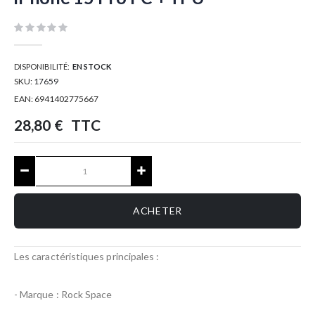
d’images
DISPONIBILITÉ:
EN STOCK
SKU:
17659
EAN:
6941402775667
28,80 €
TTC
ACHETER
Les caractéristiques principales :
- Marque : Rock Space